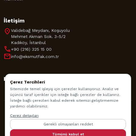
İletişim
location_on
Validebağ Meydanı, Koşuyolu
Mehmet Akman Sok. 3-5/2
Kadıköy, İstanbul
call
+90 (216) 325 15 00
mail
info@eksmutfak.com.tr
Bizi Takip Edin
Çerez Tercihleri
Sitemizde temel işleyiş için çerezler kullanıyoruz. Analiz ve
üçüncü taraf içerikler için isteğe bağlı çerezler de kullanırız.
İsteğe bağlı çerezleri kabul ederek sitemizi geliştirmemize
yardımcı olabilirsiniz.
© 2026 EKS Mutfak Akademisi. Tüm Hakları Saklıdır.
Çerez detayları
Gerekli olmayanları reddet
İade Politikası
Gizlilik Politikası
Kullanım Şartları
Tümünü kabul et